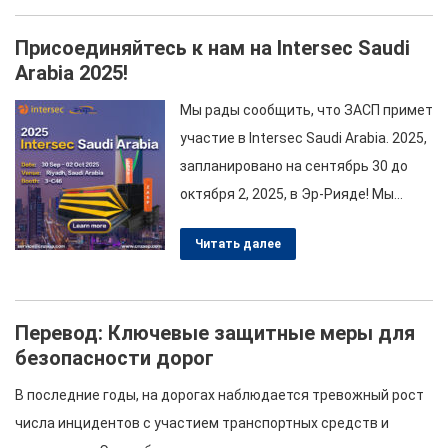
представлен всесторонний анализ затрат и выгод
Присоединяйтесь к нам на Intersec Saudi
автоматических боллардов., Сосредоточение внимания на
Arabia 2025!
различных типах, в том числе гидравлические
автоматические болларды, Оценки с аварией, Расстояние
Мы рады сообщить, что ЗАСП примет
между столбами должно быть…
участие в Intersec Saudi Arabia. 2025,
запланировано на сентябрь 30 до
октября 2, 2025, в Эр-Рияде! Мы
приглашаем вас посетить наш стенд
Читать далее
3-C46, чтобы ознакомиться с нашими
передовыми решениями в области
борьбы с враждебными
Перевод: Ключевые защитные меры для
транспортными средствами и
безопасности дорог
барьерами безопасности на
дорогах.. Наш ассортимент
В последние годы, на дорогах наблюдается тревожный рост
продукции включает в себя:
числа инцидентов с участием транспортных средств и
Автоматические подъемные