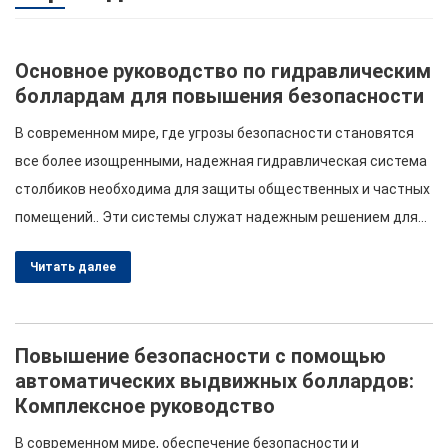
Основное руководство по гидравлическим
боллардам для повышения безопасности
В современном мире, где угрозы безопасности становятся
все более изощренными, надежная гидравлическая система
столбиков необходима для защиты общественных и частных
помещений.. Эти системы служат надежным решением для
контроля доступа транспортных средств., обеспечение того,
Читать далее
чтобы только авторизованные транспортные средства
могли въезжать в чувствительные зоны. В этой статье
рассматриваются различные аспекты автоматических
Повышение безопасности с помощью
систем боллардов., выдвижные гидравлические столбы, и
автоматических выдвижных боллардов:
системы контроля доступа транспортных средств,…
Комплексное руководство
В современном мире, обеспечение безопасности и