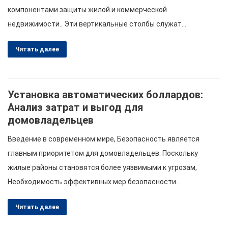
руководств.…
компонентами защиты жилой и коммерческой
недвижимости.. Эти вертикальные столбы служат
барьерами для контроля доступа транспортных средств.,
Читать далее
обеспечение того, чтобы только авторизованные
транспортные средства могли въезжать в определенные
зоны. Однако, не все автоматические болларды одинаковы.
Установка автоматических боллардов:
Оценка их качества включает в себя изучение различных
Анализ затрат и выгод для
факторов, таких как технологии., качество изготовления,
домовладельцев
стабильность, и долговечность….
Введение в современном мире, Безопасность является
главным приоритетом для домовладельцев. Поскольку
жилые районы становятся более уязвимыми к угрозам,
Необходимость эффективных мер безопасности
обострилась. Одним из инновационных решений,
Читать далее
набирающих популярность, является установка
автоматических боллардов.. В этой статье будет