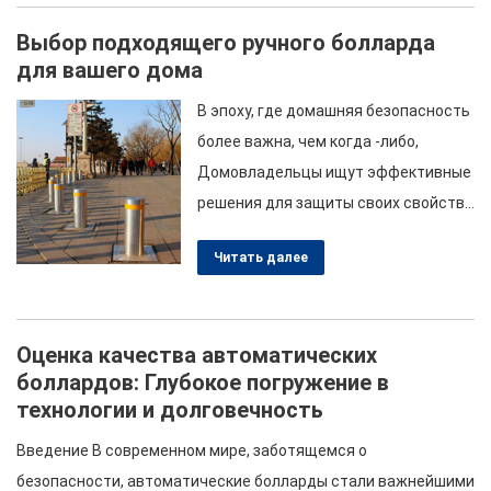
дорожного барьерного оборудования.. Откройте для себя
Выбор подходящего ручного болларда
ассортимент нашей продукции на…
для вашего дома
В эпоху, где домашняя безопасность
более важна, чем когда -либо,
Домовладельцы ищут эффективные
решения для защиты своих свойств.
Одним из таких решений является
Читать далее
установка ручных боллардов. Эти
крепкие вертикальные посты служат
барьерами для контроля доступа
Оценка качества автоматических
транспортного средства, повышение
боллардов: Глубокое погружение в
безопасности при обеспечении
технологии и долговечность
гибкости для управления
недвижимостью. В этой статье вы
Введение В современном мире, заботящемся о
познакомитесь с различными типами
безопасности, автоматические болларды стали важнейшими