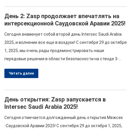
невероятного мероприятия,…
День 2: Zasp продолжает впечатлять на
интерсекционной Саудовской Аравии 2025!
Сегодня знаменует собой второй день Intersec Saudi Arabia
2025, и волнение все еще в воздухе! С сентября 29 до октября
1, 2025, мы очень рады продемонстрировать наши
передовые решения в области безопасности на стенде 3-
C46.. Вот какой день во второй день приготовился для вас!
Читать далее
Увлекательные семинары и панельные дискуссии Когда мы
погружаемся во второй день,…
День открытия: Zasp запускается в
Intersec Saudi Arabia 2025!
Сегодня отмечается долгожданный день открытия Межсек
-Саудовской Аравии 2025! С сентября 29 до октября 1, 2025,