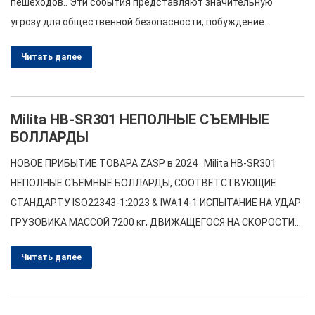
пешеходов.. Эти события представляют значительную
болларды Стационарные и съемные
угрозу для общественной безопасности, побуждение
болларды Полуавтоматические и
городов по всему миру изучить эффективные решения.
Читать далее
ручные…
Среди различных мер безопасности, автоматические
болларды стали жизненно важным защитным инструментом.
В этом посте рассматриваются различные категории
Milita HB-SR301 НЕПОЛНЫЕ СЪЕМНЫЕ
автоматических боллардов., их эффективность в повышении
БОЛЛАРДЫ
безопасности дорожного движения, Рекомендации по
установке, Расстояние между столбами должно быть…
НОВОЕ ПРИБЫТИЕ ТОВАРА ZASP в 2024 Milita HB-SR301
НЕПОЛНЫЕ СЪЕМНЫЕ БОЛЛАРДЫ, СООТВЕТСТВУЮЩИЕ
СТАНДАРТУ ISO22343-1:2023 & IWA14-1 ИСПЫТАНИЕ НА УДАР
ГРУЗОВИКА МАССОЙ 7200 кг, ДВИЖАЩЕГОСЯ НА СКОРОСТИ
48 КМ/Ч，НУЛЕВОЕ проникновение, Изделие также может
Читать далее
быть окрашено в указанный цвет RAL или обработано
различными типами рукавов..