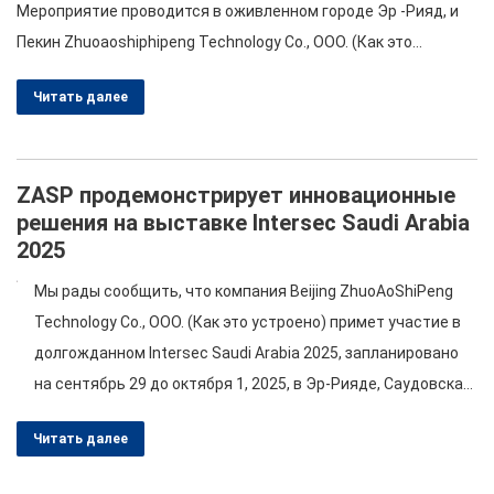
Мероприятие проводится в оживленном городе Эр -Рияд, и
Пекин Zhuoaoshiphipeng Technology Co., ООО. (Как это
устроено) рад приветствовать вас в нашем стенде, 3-C46.
Читать далее
Вот представление о том, что мы запланировали на этот
замечательный день! …
ZASP продемонстрирует инновационные
решения на выставке Intersec Saudi Arabia
2025
Мы рады сообщить, что компания Beijing ZhuoAoShiPeng
Technology Co., ООО. (Как это устроено) примет участие в
долгожданном Intersec Saudi Arabia 2025, запланировано
на сентябрь 29 до октября 1, 2025, в Эр-Рияде, Саудовская
Аравия. Присоединяйтесь к нам на стенде 3-C46, чтобы
Читать далее
ознакомиться с нашими передовыми решениями в области
защиты от враждебных транспортных средств и