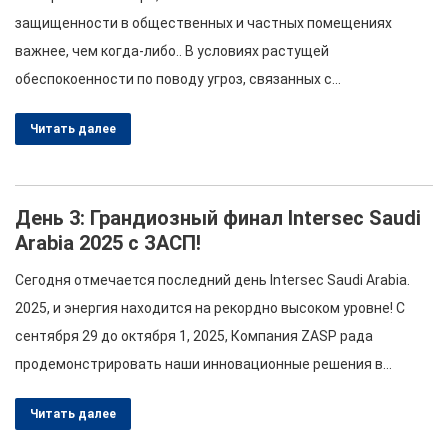
защищенности в общественных и частных помещениях
важнее, чем когда-либо.. В условиях растущей
обеспокоенности по поводу угроз, связанных с
транспортными средствами, предприятия и муниципалитеты
Читать далее
обращаются к передовым решениям, таким как
автоматические выдвижные столбики. Эти инновационные
барьеры предназначены для обеспечения эффективной
День 3: Грандиозный финал Intersec Saudi
защиты при сохранении простоты доступа.. В этой статье
Arabia 2025 с ЗАСП!
подробно рассматриваются различные типы боллардов.,…
Сегодня отмечается последний день Intersec Saudi Arabia.
2025, и энергия находится на рекордно высоком уровне! С
сентября 29 до октября 1, 2025, Компания ZASP рада
продемонстрировать наши инновационные решения в
области безопасности на стенде 3-C46.. Вот чего вы можете
Читать далее
ожидать в этот волнующий последний день! Празднование
инноваций в области безопасности Подведение итогов этого