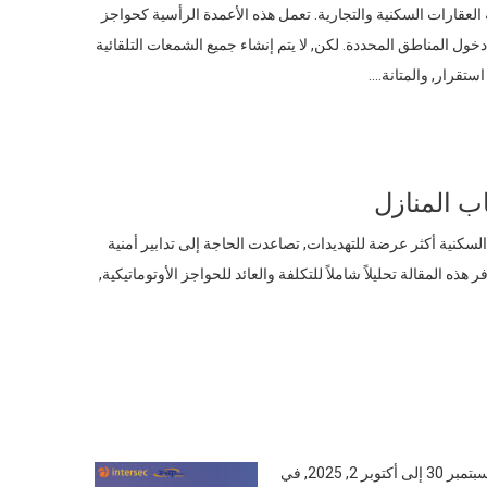
لعقارات السكنية والتجارية. تعمل هذه الأعمدة الرأسية كحواجز
ول المناطق المحددة. لكن, لا يتم إنشاء جميع الشمعات التلقائية
ستقرار, والمتانة….
حاب المنازل
لسكنية أكثر عرضة للتهديدات, تصاعدت الحاجة إلى تدابير أمنية
ه المقالة تحليلاً شاملاً للتكلفة والعائد للحواجز الأوتوماتيكية,
يسعدنا أن نعلن أن ZASP ستشارك في معرض إنترسك السعودية 2025, المقرر في سبتمبر 30 إلى أكتوبر 2, 2025, في