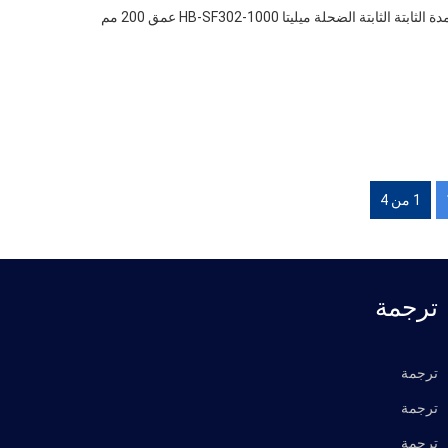
بواسطة شاحنة بوزن 7200 كجم تسير بسرعة 48 كم في الساعة，صفر العقاب, الأعمدة الثابتة الثابتة الضحلة ميليتا HB-SF302-1000 عمق 200 مم
1 من 4
ترجمة
ترجمة
ترجمة
ترجمة