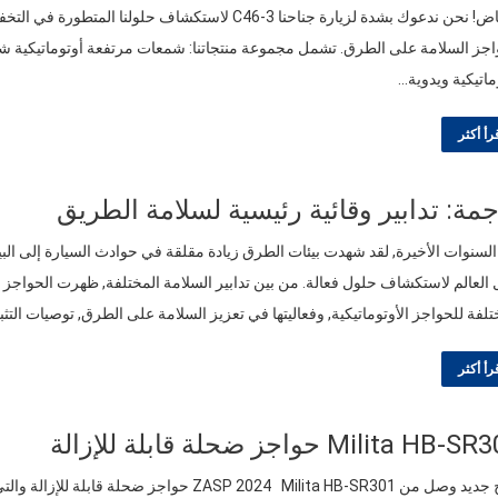
الرياض! نحن ندعوك بشدة لزيارة جناحنا 3-C46 لاستكشاف حلولنا
جز السلامة على الطرق. تشمل مجموعة منتجاتنا: شمعات مرتفعة أوتوماتيكية شمع
ماتيكية ويدوية…
رأ أكثر
مة: تدابير وقائية رئيسية لسلامة الطريق
لسنوات الأخيرة, لقد شهدت بيئات الطرق زيادة مقلقة في حوادث السيارة إلى البي
العالم لاستكشاف حلول فعالة. من بين تدابير السلامة المختلفة, ظهرت الحواجز الأ
تلفة للحواجز الأوتوماتيكية, وفعاليتها في تعزيز السلامة على الطرق, توصيات التثب
رأ أكثر
Milita HB- حواجز ضحلة قابلة للإزالة