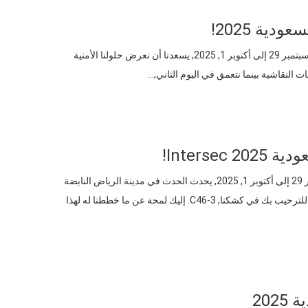
اليوم هو اليوم الثاني لمعرض إنترسك السعودية 2025, والإثارة لا تزال في الهواء! من سبتمبر 29 إلى أكتوبر 1, 2025, يسعدنا أن نعرض حلولنا الأمنية
يصادف اليوم يوم الافتتاح المرتقب للغاية للمملكة العربية السعودية 2025! من سبتمبر 29 إلى أكتوبر 1, 2025, يحدث الحدث في مدينة الرياض النابضة
بالحياة, و Beijing Zhuooaoshipeng Technology Co., المحدودة. (ترجمة) متحمس للترحيب بك في كشكنا, 3-C46. إليك لمحة عن ما خططنا له لهذا