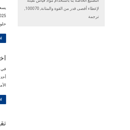
التصنيع الخاصة بنا باستخدام مواد قياس ثقيلة
لإعطاء أقصى قدر من القوة والمتانة, 100070,
ترجمة
حلول
اق
اخت
في ع
الأم
اق
تقي