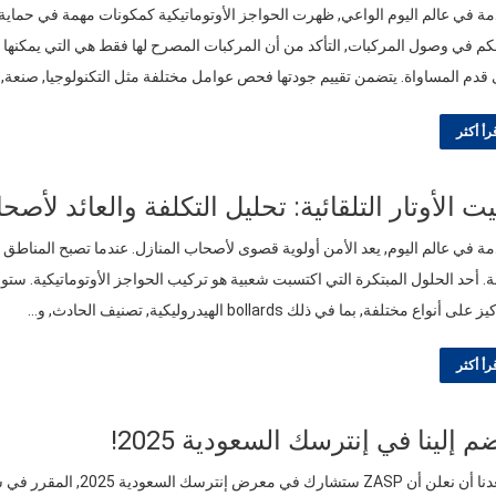
ة في عالم اليوم الواعي, ظهرت الحواجز الأوتوماتيكية كمكونات مهمة في حماية ا
كم في وصول المركبات, التأكد من أن المركبات المصرح لها فقط هي التي يمكنها دخ
قدم المساواة. يتضمن تقييم جودتها فحص عوامل مختلفة مثل التكنولوجيا, صنعة, ا
رأ أكثر
يت الأوتار التلقائية: تحليل التكلفة والعائد لأص
ة في عالم اليوم, يعد الأمن أولوية قصوى لأصحاب المنازل. عندما تصبح المناطق ا
ة. أحد الحلول المبتكرة التي اكتسبت شعبية هو تركيب الحواجز الأوتوماتيكية. ستوفر هذ
على أنواع مختلفة, بما في ذلك bollards الهيدروليكية, تصنيف الحادث, و…
رأ أكثر
م إلينا في إنترسك السعودية 2025!