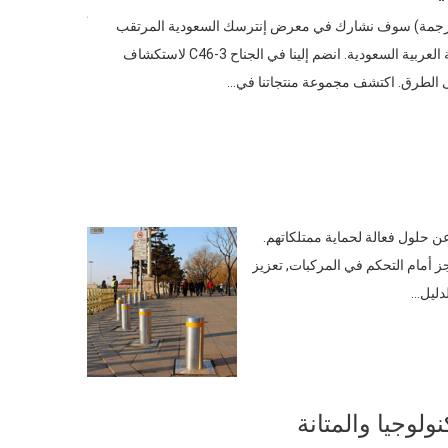
Beijing ZhuoAoShiPeng Technology C., المحدودة. (ترجمة) سوف نشارك في معرض إنترسك السعودية المرتقب
2025, المقرر إجراؤها اعتبارًا من سبتمبر 29 إلى أكتوبر 1, 2025, في الرياض, المملكة العربية السعودية. انضم إلينا في الجناح 3-C46 لاستكشاف
لى الطرق. اكتشف مجموعة منتجاتنا في…
 حلول فعالة لحماية ممتلكاتهم.
ية بمثابة حواجز أمام التحكم في المركبات, تعزيز
لدليل…
ولوجيا والمتانة