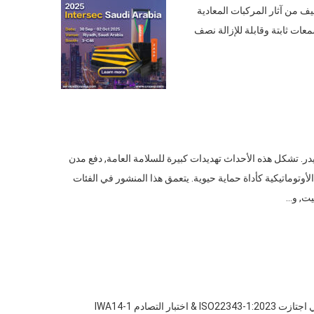
 المتطورة في التخفيف من آثار المركبات المعادية
ات ثابتة وقابلة للإزالة نصف
در. تشكل هذه الأحداث تهديدات كبيرة للسلامة العامة, دفع مدن
وتوماتيكية كأداة حماية حيوية. يتعمق هذا المنشور في الفئات
يت, و…
منتج جديد وصل من ZASP 2024 Milita HB-SR301 حواجز ضحلة قابلة للإزالة والتي اجتازت ISO22343-1:2023 & اختبار التصادم IWA14-1