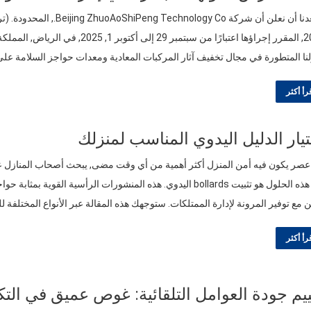
يسعدنا أن نعلن أن شركة o
نا المتطورة في مجال تخفيف آثار المركبات المعادية ومعدات حواجز السلامة ع
رأ أكثر
يار الدليل اليدوي المناسب لمنزلك
صر يكون فيه أمن المنزل أكثر أهمية من أي وقت مضى, يبحث أصحاب المنازل عن
أحد هذه الحلول هو تثبيت bollards اليدوي. هذه المنشورات الرأسية القو
ن مع توفير المرونة لإدارة الممتلكات. ستوجهك هذه المقالة عبر الأنواع المختلفة ل
رأ أكثر
يم جودة العوامل التلقائية: غوص عميق في التكن