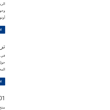
وحوا
أوتو
اق
ترج
في ا
حول 
المخ
اق
SR301