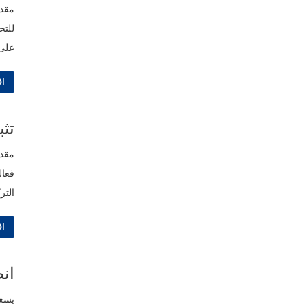
مقدم
للتح
على 
اق
تثب
مقدم
فعال
التركيز 
اق
انض