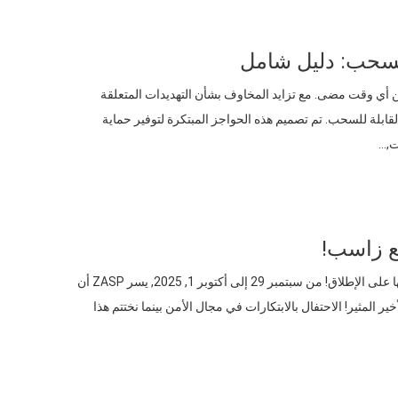
 للسحب: دليل شامل
من أي وقت مضى. مع تزايد المخاوف بشأن التهديدات المتعلقة
لقابلة للسحب. تم تصميم هذه الحواجز المبتكرة لتوفير حماية
ت,…
اليوم هو اليوم الأخير من معرض إنترسك السعودية 2025, والطاقة في أعلى مستوياتها على الإطلاق! من سبتمبر 29 إلى أكتوبر 1, 2025, يسر ZASP أن
تعرض حلولنا الأمنية المبتكرة في الجناح 3-C46. إليك ما يمكنك توقعه في هذا اليوم الأخير المثير! الاحتفال بالابتكارات في مجال الأمن بينما نختتم هذا