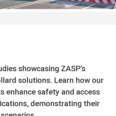
tudies showcasing ZASP’s
llard solutions
.
Learn how our
ts enhance safety and access
ications
,
demonstrating their
 scenarios
.