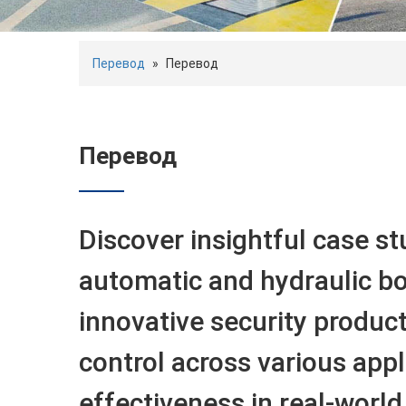
Перевод
»
Перевод
Перевод
Discover insightful case s
automatic and hydraulic bo
innovative security produc
control across various appl
effectiveness in real-world